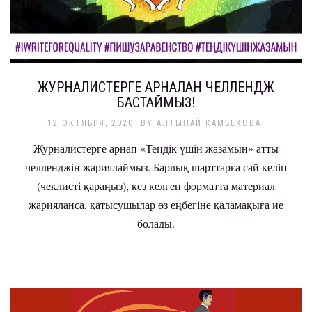
ЖУРНАЛИСТЕРГЕ АРНАЛҒАН ЧЕЛЛЕНДЖ
БАСТАЙМЫЗ!
12 ОКТЯБРЯ, 2020
BY
АЛТЫНАЙ КАМБЕКОВА
Журналистерге арнап «Теңдік үшін жазамын» атты
челленджін жариялаймыз. Барлық шарттарға сай келіп
(чеклисті қараңыз), кез келген форматта материал
жарияланса, қатысушылар өз еңбегіне қаламақыға ие
болады.