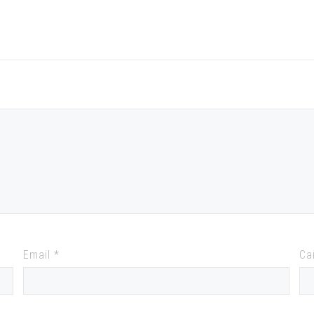
Email
*
Са