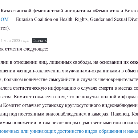
ица Казахстанской феминистской инициативы «Феминита» и Викт
COM
— Eurasian Coalition on Health, Rights, Gender and Sexual D
тет).
 1 мая 2023 года
Скачать
к отметил следующее:
сек
илии в отношении лиц, лишенных свободы, на основании их
тношении женщин-заключенных мужчинами-охранниками в обмен 
 большом количестве самоубийств и случаях членовредительст
алога статистическую информацию о случаях смерти в местах с
ьства, Комитет сожалеет о том, что не получил полной информа
им Комитет отмечает установку круглосуточного видеонаблюден
 лиц под постоянным видеонаблюдением в камерах. Наконец, Ко
имом положении, в том числе лицам с умственными или психосо
еловечных или унижающих достоинство видов обращения и нака