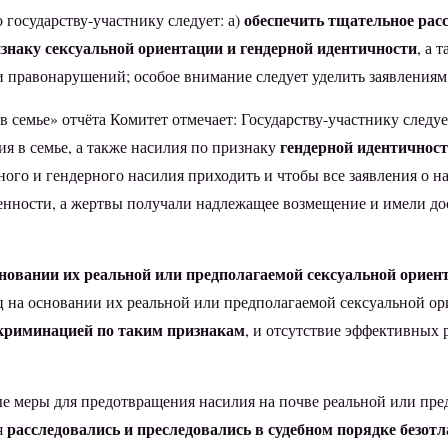
обеспечить тщательное расс
 государству-участнику следует: а)
знаку сексуальной ориентации и гендерной идентичности
, а 
и правонарушений; особое внимание следует уделить заявления
 в семье» отчёта Комитет отмечает: Государству-участнику след
гендерной идентичност
я в семье, а также насилия по признаку
ого и гендерного насилия приходить и чтобы все заявления о н
венности, а жертвы получали надлежащее возмещение и имели д
новании их реальной или предполагаемой сексуальной ориен
ц на основании их реальной или предполагаемой сексуальной ор
криминацией по таким признакам
, и отсутствие эффективных р
ые меры для предотвращения насилия на почве реальной или пр
расследовались и преследовались в судебном порядке безотл
я