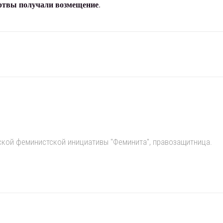
ертвы получали возмещение
.
ской феминистской инициативы "Феминита", правозащитница.