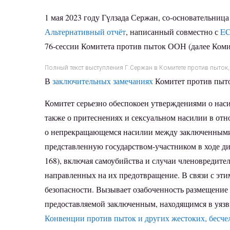
1 мая 2023 году Гүлзада Сержан, со-основательн
Альтернативный отчёт
, написанный совместно с
E
76-сессии Комитета против пыток ООН (далее Коми
Полный текст выступления Г.Сержан в Комитете против пыток,
В
заключительных замечаниях
Комитет против пыто
Комитет серьезно обеспокоен утверждениями о нас
также о притеснениях и сексуальном насилии в о
о непрекращающемся насилии между заключенными,
представленную государством-участником в ходе ди
168), включая самоубийства и случаи членовредител
направленных на их предотвращение. В связи с эт
безопасности. Вызывает озабоченность размещение
предоставляемой заключенным, находящимся в уязв
Конвенции против пыток и других жестоких, бесч