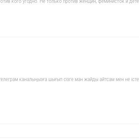
тив кого угодно. Не только против женщин, феминисток и дете
телеграм каналыңызға шығып сізге ман жайды айтсам мен не істер