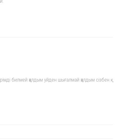
й.
імді билмей қалдым уйден шығалмай қалдым сізбен қ