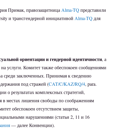
ория Примак, правозащитница
Alma-TQ
представили
iversity и трансгендерной инициативой
Alma-TQ
для
суальной ориентации и гендерной идентичности
, а
на услуги. Комитет также обеспокоен сообщениями
ва среди заключенных. Принимая к сведению
одержания под стражей (
CAT/C/KAZ/RQ/4
, para.
ции о результатах комплексных стратегий,
ия в местах лишения свободы по соображениям
митет обеспокоен отсутствием защиты,
циальными нарушениями (статьи 2, 11 и 16
зания
— далее Конвенции).