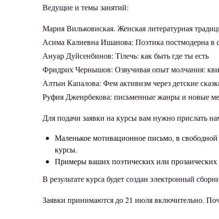
Ведущие и темы занятий:
Мария Вильковиская. Женская литературная традици
Асима Калиевна Ишанова: Поэтика постмодерна в с
Ануар Дуйсенбинов: Тілечь: как быть где ты есть
Фридрих Чернышов: Озвучивая опыт молчания: квир
Алтын Капалова: Фем активизм через детские сказк
Руфия Дженрбекова: письменные жанры и новые меди
Для подачи заявки на курсы вам нужно прислать на
Маленькое мотивационное письмо, в свободной ф
курсы.
Примеры ваших поэтических или прозаических т
В результате курса будет создан электронный сбо
Заявки принимаются до 21 июля включительно. Поч