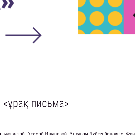
с «Құрақ письма»
 Вильковиской, Асимой Ишановой, Ануаром Дуйсенбиновым, Ф