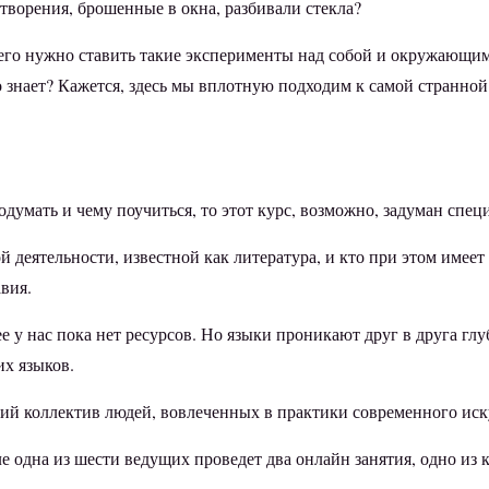
отворения, брошенные в окна, разбивали стекла?
его нужно ставить такие эксперименты над собой и окружающим
о знает? Кажется, здесь мы вплотную подходим к самой странной в
 подумать и чему поучиться, то этот курс, возможно, задуман спец
ой деятельности, известной как литература, и кто при этом имее
вия.
е у нас пока нет ресурсов. Но языки проникают друг в друга гл
х языков.
й коллектив людей, вовлеченных в практики современного иску
е одна из шести ведущих проведет два онлайн занятия, одно из 