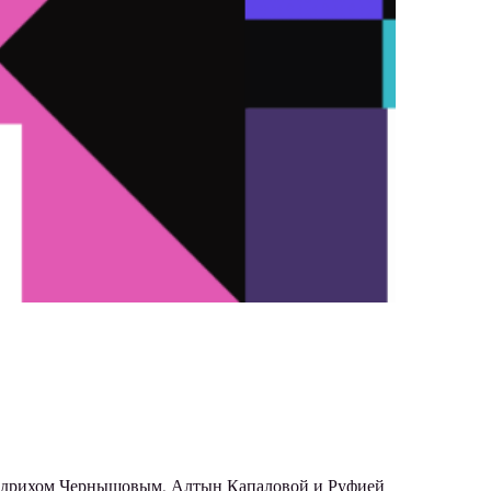
ридрихом Чернышовым, Алтын Капаловой и Руфией