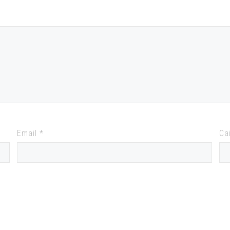
Email
*
Са