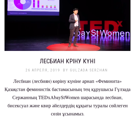
ЛЕСБИАН КӨРІНУ КҮНІ
26 АПРЕЛЯ, 2019
BY
GULZADA SERZHAN
Лесбиан (лесбиян) көріну күніне арнап «Феминита»
Қазақстан феминистік бастамасының тең құрушысы Гүлзада
Сержанның TEDxAbayStWomen шарасында лесбиан,
бисексуал және квир әйелдердің құқығы туралы сөйлеген
сөзін ұсынамыз.