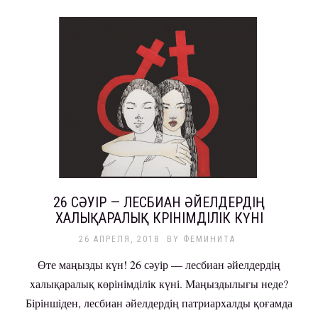
26 СӘУІР — ЛЕСБИАН ӘЙЕЛДЕРДІҢ
XАЛЫҚАРАЛЫҚ КӨРІНІМДІЛІК КҮНІ
26 АПРЕЛЯ, 2018
BY
ФЕМИНИТА
Өте маңызды күн! 26 сәуір — лесбиан әйелдердің
xалықаралық көрінімділік күні. Маңыздылығы неде?
Біріншіден, лесбиан әйелдердің патриарxалды қоғамда