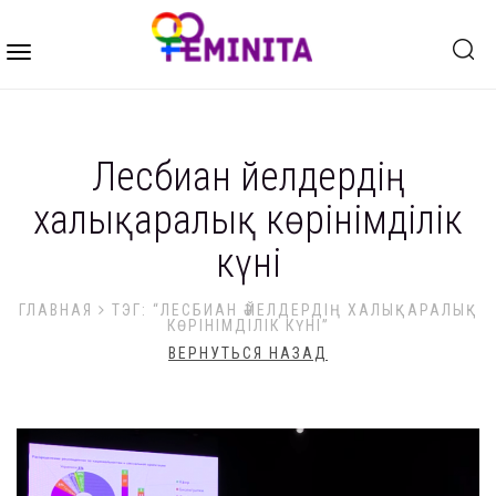
Toggle
navigation
Лесбиан әйелдердің
xалықаралық көрінімділік
күні
ГЛАВНАЯ
ТЭГ: “ЛЕСБИАН ӘЙЕЛДЕРДІҢ XАЛЫҚАРАЛЫҚ
КӨРІНІМДІЛІК КҮНІ”
ВЕРНУТЬСЯ НАЗАД