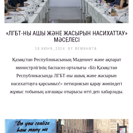
«ЛГБТ-НЫ АШЫҚ ЖӘНЕ ЖАСЫРЫН НАСИХАТТАУ»
МӘСЕЛЕСІ
28 ИЮНЯ, 2024
BY
ФЕМИНИТА
Қазақстан Республикасының Мәдениет және ақпарат
министрлігінің баспасөз орталығы «Біз Қазақстан
Республикасында ЛГБТ-ны ашық және жасырын
насихаттауға қарсымыз!» петициясын қарау жөніндегі
жұмыс тобының алғашқы отырысы өтті деп хабарлады.