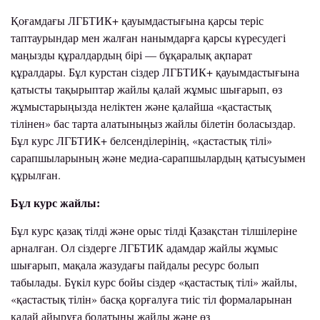
Қоғамдағы ЛГБТИК+ қауымдастығына қарсы теріс
таптаурындар мен жалған нанымдарға қарсы күресудегі
маңызды құралдардың бірі — бұқаралық ақпарат
құралдары. Бұл курстан сіздер ЛГБТИК+ қауымдастығына
қатысты тақырыптар жайлы қалай жұмыс шығарып, өз
жұмыстарыңызда неліктен және қалайша «қастастық
тілінен» бас тарта алатыныңыз жайлы білетін боласыздар.
Бұл курс ЛГБТИК+ белсенділерінің, «қастастық тілі»
сарапшыларының және медиа-сарапшылардың қатысуымен
құрылған.
Бұл курс жайлы:
Бұл курс қазақ тілді және орыс тілді Қазақстан тілшілеріне
арналған. Ол сіздерге ЛГБТИК адамдар жайлы жұмыс
шығарып, мақала жазудағы пайдалы ресурс болып
табылады. Бүкіл курс бойы сіздер «қастастық тілі» жайлы,
«қастастық тілін» басқа қорғалуға тиіс тіл формаларынан
қалай айыруға болатыны жайлы және өз