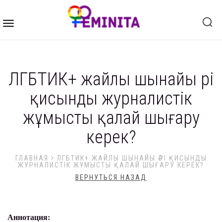
Toggle
navigation
ЛГБТИК+ жайлы шынайы әрі
қисынды журналистік
жұмысты қалай шығару
керек?
ГЛАВНАЯ
ЛГБТИК+ ЖАЙЛЫ ШЫНАЙЫ ӘРІ ҚИСЫНДЫ
ЖУРНАЛИСТІК ЖҰМЫСТЫ ҚАЛАЙ ШЫҒАРУ КЕРЕК?
ВЕРНУТЬСЯ НАЗАД
Аннотация: