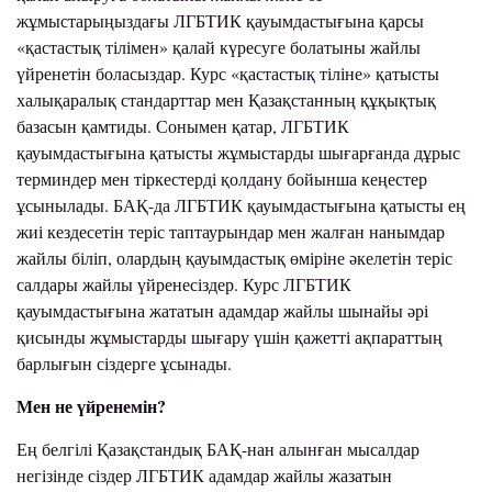
жұмыстарыңыздағы ЛГБТИК қауымдастығына қарсы
«қастастық тілімен» қалай күресуге болатыны жайлы
үйренетін боласыздар. Курс «қастастық тіліне» қатысты
халықаралық стандарттар мен Қазақстанның құқықтық
базасын қамтиды. Сонымен қатар, ЛГБТИК
қауымдастығына қатысты жұмыстарды шығарғанда дұрыс
терминдер мен тіркестерді қолдану бойынша кеңестер
ұсынылады. БАҚ-да ЛГБТИК қауымдастығына қатысты ең
жиі кездесетін теріс таптаурындар мен жалған нанымдар
жайлы біліп, олардың қауымдастық өміріне әкелетін теріс
салдары жайлы үйренесіздер. Курс ЛГБТИК
қауымдастығына жататын адамдар жайлы шынайы әрі
қисынды жұмыстарды шығару үшін қажетті ақпараттың
барлығын сіздерге ұсынады.
Мен не үйренемін?
Ең белгілі Қазақстандық БАҚ-нан алынған мысалдар
негізінде сіздер ЛГБТИК адамдар жайлы жазатын