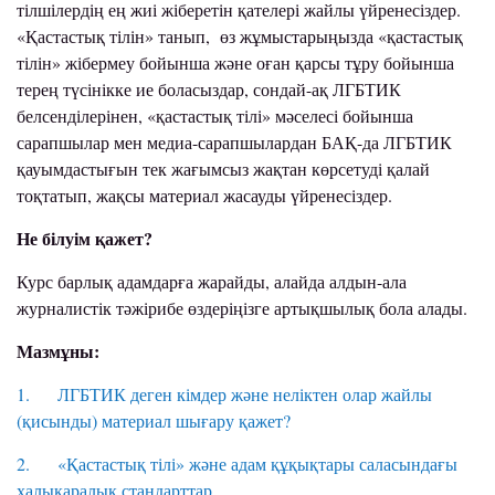
тілшілердің ең жиі жіберетін қателері жайлы үйренесіздер.
«Қастастық тілін» танып, өз жұмыстарыңызда «қастастық
тілін» жібермеу бойынша және оған қарсы тұру бойынша
терең түсінікке ие боласыздар, сондай-ақ ЛГБТИК
белсенділерінен, «қастастық тілі» мәселесі бойынша
сарапшылар мен медиа-сарапшылардан БАҚ-да ЛГБТИК
қауымдастығын тек жағымсыз жақтан көрсетуді қалай
тоқтатып, жақсы материал жасауды үйренесіздер.
Не білуім қажет?
Курс барлық адамдарға жарайды, алайда алдын-ала
журналистік тәжірибе өздеріңізге артықшылық бола алады.
Мазмұны:
1. ЛГБТИК деген кімдер және неліктен олар жайлы
(қисынды) материал шығару қажет?
2. «Қастастық тілі» және адам құқықтары саласындағы
халықаралық стандарттар