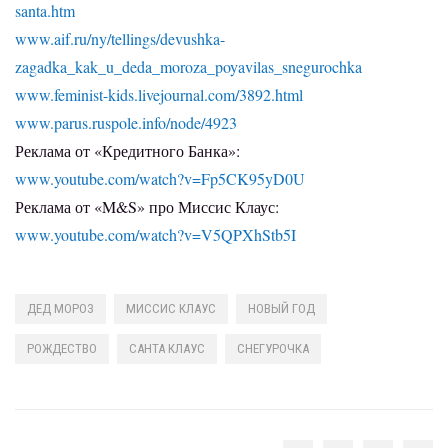
santa.htm
www.aif.ru/ny/tellings/devushka-
zagadka_kak_u_deda_moroza_poyavilas_snegurochka
www.feminist-kids.livejournal.com/3892.html
www.parus.ruspole.info/node/4923
Реклама от «Кредитного Банка»:
www.youtube.com/watch?v=Fp5CK95yD0U
Реклама от «
M&S» про Миссис Клаус:
www.youtube.com/watch?v=V5QPXhStb5I
ДЕД МОРОЗ
МИССИС КЛАУС
НОВЫЙ ГОД
РОЖДЕСТВО
САНТА КЛАУС
СНЕГУРОЧКА