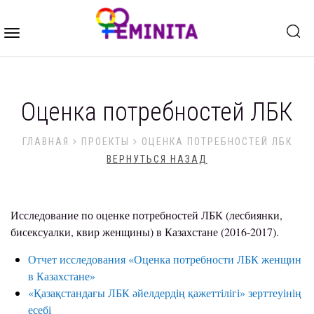
Toggle
navigation
Оценка потребностей ЛБК
ГЛАВНАЯ
ПРОЕКТЫ
ОЦЕНКА ПОТРЕБНОСТЕЙ ЛБК
ВЕРНУТЬСЯ НАЗАД
Исследование по оценке потребностей ЛБК (лесбиянки,
бисексуалки, квир женщины) в Казахстане (2016-2017).
Отчет исследования «Оценка потребности ЛБК женщин
в Казахстане»
«Қазақстандағы ЛБК әйелдердің қажеттілігі» зерттеуінің
есебі